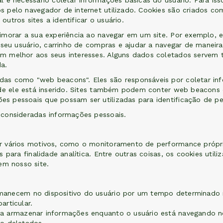
 é necessário coletar informações básicas do usuário. Para isso,
 pelo navegador de internet utilizado. Cookies são criados com
outros sites a identificar o usuário.
imorar a sua experiência ao navegar em um site. Por exemplo, 
 seu usuário, carrinho de compras e ajudar a navegar de maneir
m melhor aos seus interesses. Alguns dados coletados servem 
a.
as como "web beacons". Eles são responsáveis por coletar inf
nde ele está inserido. Sites também podem conter web beacons d
s pessoais que possam ser utilizadas para identificação de pe
 consideradas informações pessoais.
r vários motivos, como o monitoramento de performance própria
 para finalidade analítica. Entre outras coisas, os cookies util
m nosso site.
anecem no dispositivo do usuário por um tempo determinado n
articular.
a armazenar informações enquanto o usuário está navegando no 