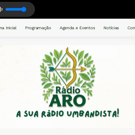
om Rádio Arô
na Inicial
Programação
Agenda e Eventos
Notícias
Con