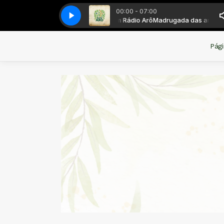
00:00 - 07:00
Madrugada das antigas com Rádio Arô
Will Smith - Miami
Will Smith - Miami
Madrugada das antigas c
Pági