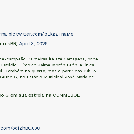
rna
pic.twitter.com/bLkgaFnaMe
doresBR)
April 3, 2026
ice-campeão Palmeiras irá até Cartagena, onde
o Estádio Olímpico Jaime Morón León. A única
sol. Também na quarta, mas a partir das 19h, o
 Grupo G, no Estádio Municipal José Maria de
o G em sua estreia na CONMEBOL
er.com/oqfzhBQX3O