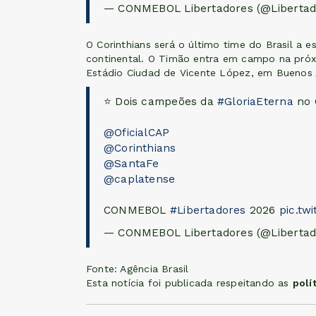
— CONMEBOL Libertadores (@Liberta
O Corinthians será o último time do Brasil a 
continental. O Timão entra em campo na próxim
Estádio Ciudad de Vicente López, em Buenos A
⭐ Dois campeões da
#GloriaEterna
no 
@OficialCAP
@Corinthians
@SantaFe
@caplatense
CONMEBOL
#Libertadores
2026
pic.tw
— CONMEBOL Libertadores (@Liberta
Fonte: Agência Brasil
Esta notícia foi publicada respeitando as
polí