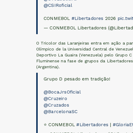
@CSIRoficial
CONMEBOL
#Libertadores
2026
pic.tw
— CONMEBOL Libertadores (@Liberta
O Tricolor das Laranjeiras entra em ação a part
Olímpico de la Universidad Central de Venezu
Deportivo La Guaira (Venezuela) pelo Grupo C
Fluminense na fase de grupos da Libertadores 
(Argentina).
Grupo D pesado em tradição!
@BocaJrsOficial
@Cruzeiro
@Cruzados
@BarcelonaSC
⭐ CONMEBOL
#Libertadores
|
#GloriaE