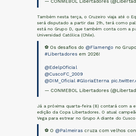
— CONMEBOL Libertadores (@Liberta
Também nesta terça, o Cruzeiro viaja até o Eq
será disputado a partir das 21h, terá como p
está no Grupo D, que também conta com a par
Universidad Católica (Chile).
⚽ Os desafios do
@Flamengo
no Grupo
#Libertadores
em 2026!
@EdelpOficial
@CuscoFC_2009
@DIM_Oficial
#GloriaEterna
pic.twitt
— CONMEBOL Libertadores (@Liberta
Já a próxima quarta-feira (8) contará com a e
edição da Copa Libertadores. O atual campeão
Vega para estrear no Grupo A diante do Cusco (
⚽ O
@Palmeiras
cruza com velhos con