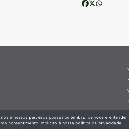
P
P
N
C
e nós e nossos parceiros possamos lembrar de você e entender 
os.
como consentimento implícito à nossa
política de privacidade
.