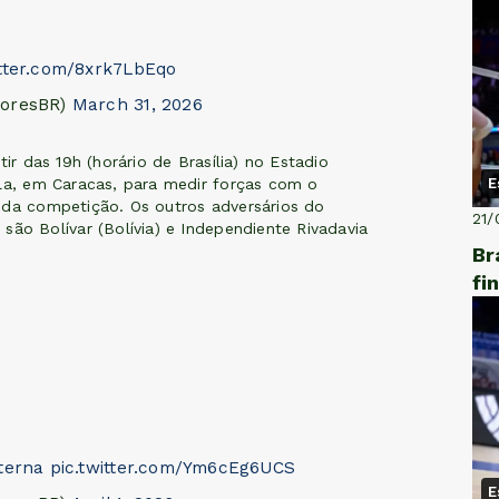
itter.com/8xrk7LbEqo
doresBR)
March 31, 2026
ir das 19h (horário de Brasília) no Estadio
ela, em Caracas, para medir forças com o
E
 da competição. Os outros adversários do
21/
são Bolívar (Bolívia) e Independiente Rivadavia
Br
fi
terna
pic.twitter.com/Ym6cEg6UCS
E