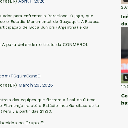
doresBR)
April 1, 2026
20
In
uador para enfrentar o Barcelona. O jogo, que
alco o Estádio Monumental de Guayaquil. A Raposa
da
ticipação de Boca Juniors (Argentina) e da
 A para defender o título da CONMEBOL
er.com/FSqUmCqnoO
E
doresBR)
March 29, 2026
17/
Co
streia das equipes que fizeram a final da última
ba
 Flamengo ira até o Estádio Inca Garcilaso de la
Peru), a partir das 21h30.
hecidos no Grupo F!