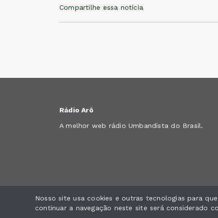
Compartilhe essa notícia
Rádio Arô
A melhor web rádio Umbandista do Brasil.
Nosso site usa cookies e outras tecnologias para qu
Tenda Umbandista Caboclo Jundiara - Todos os direitos reservad
continuar a navegação neste site será considerado 