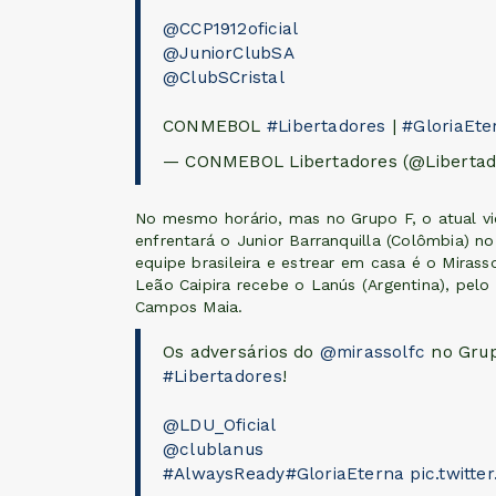
@CCP1912oficial
@JuniorClubSA
@ClubSCristal
CONMEBOL
#Libertadores
|
#GloriaEte
— CONMEBOL Libertadores (@Liberta
No mesmo horário, mas no Grupo F, o atual v
enfrentará o Junior Barranquilla (Colômbia) n
equipe brasileira e estrear em casa é o Miras
Leão Caipira recebe o Lanús (Argentina), pelo
Campos Maia.
Os adversários do
@mirassolfc
no Grup
#Libertadores
!
@LDU_Oficial
@clublanus
#AlwaysReady
#GloriaEterna
pic.twitt