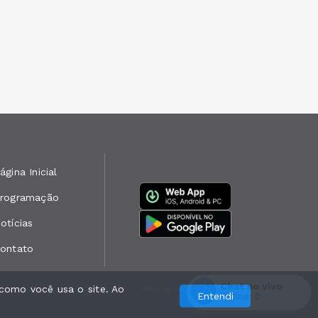
ágina Inicial
rogramação
otícias
ontato
Chat ao vivo
como você usa o site. Ao
Com a tecnologia
Entendi
Online:
0
Entrar