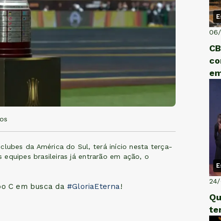
E
06
CB
co
em
dos
clubes da América do Sul, terá início nesta terça-
s equipes brasileiras já entrarão em ação, o
E
24
o C em busca da
#GloriaEterna
!
Qu
te