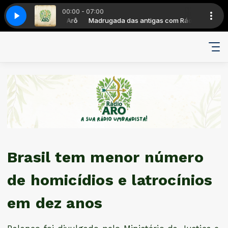
00:00 - 07:00
 (ski-ba-bop-ba-dop-bop)
tigas com Rádio Arô
Madrugada das antigas com Rádio Arô
Scatman John - Scatman (ski-ba-bop-ba-dop
Brasil tem menor número
de homicídios e latrocínios
em dez anos